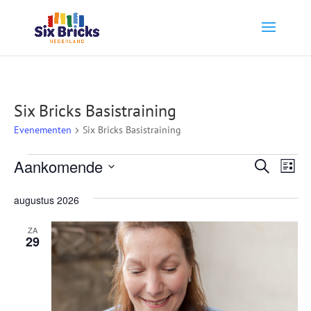
Six Bricks Basistraining
Evenementen
Six Bricks Basistraining
Evenementen
Evene
Ev
Aankomende
Zoeken
Lijst
we
Zoeke
Selecteer
nav
augustus 2026
en
een
weerg
datum.
ZA
29
naviga