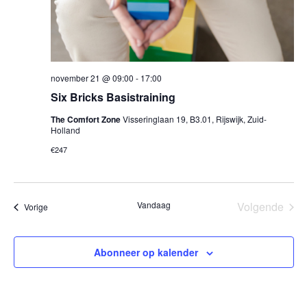
november 21 @ 09:00
-
17:00
Six Bricks Basistraining
The Comfort Zone
Visseringlaan 19, B3.01, Rijswijk, Zuid-
Holland
€247
Vandaag
Volgende
Evenementen
Vorige
Eveneme
Abonneer op kalender