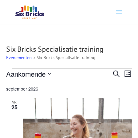
Six Bricks Specialisatie training
Evenementen
Six Bricks Specialisatie training
Evenementen
Evene
Ev
Aankomende
Zoeken
Lijst
we
Zoeke
Selecteer
nav
september 2026
en
een
weerg
datum.
VR
25
naviga