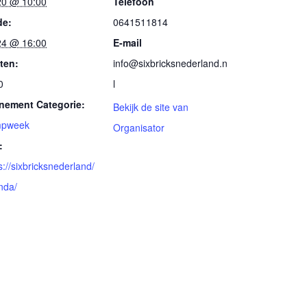
 20 @ 10:00
Telefoon
de:
0641511814
 24 @ 16:00
E-mail
ten:
info@sixbricksnederland.n
0
l
nement Categorie:
Bekijk de site van
pweek
Organisator
:
s://sixbricksnederland/
nda/