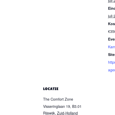
juli
Ein
juli
Kos
€35
Eve
Kam
Site
http
age
LOCATIE
The Comfort Zone
Visseringlaan 19, B3.01
Rijswijk
,
Zuid-Holland