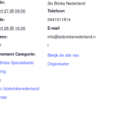
in:
Six Bricks Nederland
rt 27 @ 09:00
Telefoon
de:
0641511814
rt 28 @ 16:00
E-mail
ten:
info@sixbricksnederland.n
7
l
nement Categorie:
Bekijk de site van
Bricks Specialisatie
Organisator
ning
:
s://sixbricksnederland/
nda/