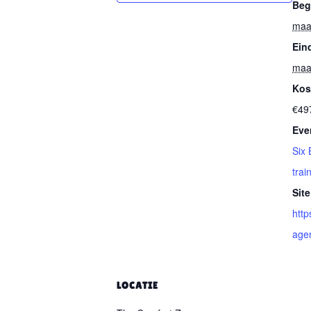
Beg
maa
Ein
maa
Kos
€49
Eve
Six 
trai
Site
http
age
LOCATIE